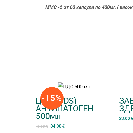
ММС -2 от 60 капсули по 400мг.( висо
-15%
ЦДС (CDS)
ЗА
АНТИПАТОГЕН
ЗД
500мл
23.00
34.00
€
40.00
€