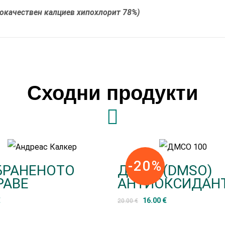
кокачествен калциев хипохлорит 78%)
Сходни продукти
-20%
БРАНЕНОТО
ДМСО (DMSO)
РАВЕ
АНТИОКСИДАН
€
16.00
€
20.00
€