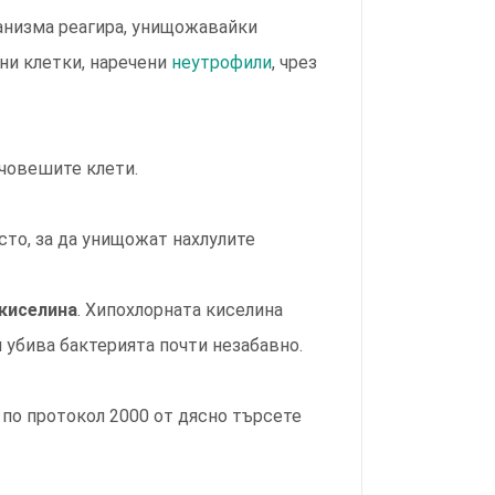
анизма реагира, унищожавайки
вни клетки, наречени
неутрофили
, чрез
 човешите клети.
сто, за да унищожат нахлулите
 киселина
. Хипохлорната киселина
 убива бактерията почти незабавно.
 по протокол 2000 от дясно търсете