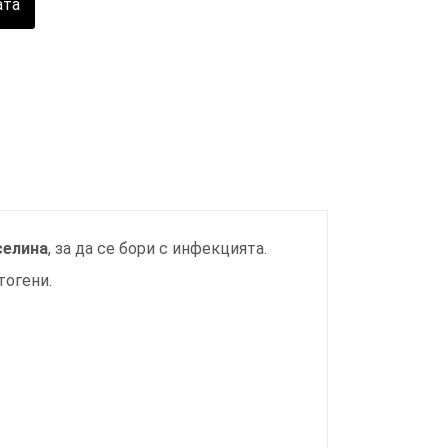
ата
селина
, за да се бори с инфекцията.
тогени.