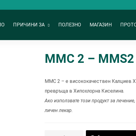
ЛО
ПРИЧИНИ ЗА
ПОЛЕЗНО
МАГАЗИН
ПРОТ
ММС 2 – MMS2
ММС 2 – е висококачествен Калциев Х
превръща в Хипохлорна Киселина.
Ако използвате този продукт за лечение
личен лекар.