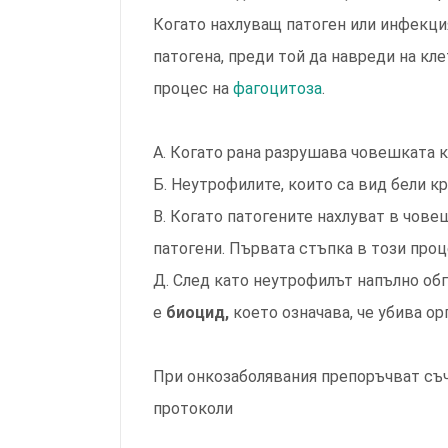
Когато нахлуващ патоген или инфекци
патогена, преди той да навреди на кл
процес на
фагоцитоза
.
А. Когато рана разрушава човешката к
Б. Неутрофилите, които са вид бели 
В. Когато патогените нахлуват в чове
патогени. Първата стъпка в този проц
Д. След като неутрофилът напълно об
е
биоцид,
което означава, че убива о
При онкозаболявания препоръчват съ
протоколи