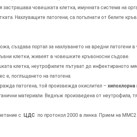
я застрашава човешката клетка, имунната система на орг
етката. Нахлуващите патогени, са погълнати от белите кръ
ожа, създава портал за нахлуването на вредни патогени в
кръвни клетки, живеят в човешките кръвоносни съдове.
шката клетка, неутрофилите пътуват до инфектираното мя
ес е, поглъщането на патогена.
гражда патогена, той произвежда окислител –
хипохлорна
рганични материали. Веднъж произведена от неутрофила, тя
четание с
ЦДС
по протокол 2000 в линка: Прием на ММС2