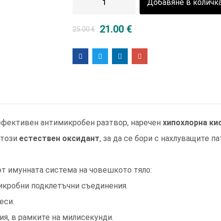
Добавяне в количк
21.00
€
25.00
€
ефективен антимикробен разтвор, наречен
хипохлорна ки
 този
естествен оксидант
, за да се бори с нахлуващите па
от имунната система на човешкото тяло:
микробни подклетъчни съединения.
еси.
ия, в рамките на милисекунди.