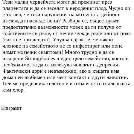
Тези малки червейчета могат да преминат през
плацентата и да се заселят в неродения плод. Чудно ли
е тогава, че тези нарушения на мозъчната дейност
изглеждат наследствени? Разбира се, съществуват
предостатъчно възможности човек да ги получи от
собствените си ръце, от нечии чужди ръце или от пода
(както е при децата). Учудващ факт е, че някои
членове на семейството не се инфестират или поне
нямат мозъчни симптоми! Много трудно е да се
изкорени Strongyloides в едно цяло семейство, което е
необходимо, за да се излекува човекът с депресия.
Фактически дори е невъзможно, ако в къщата има
домашен любимец или чест контакт с други животни.
Голямо предизвикателство е и избавянето от алергията
към хлор.