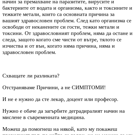
начин за премахване на паразитите, вирусите и
бактериите от водата и организма, както и токсините и
тежките метали, които са основната причина за
вашият здравословен проблем. След като организма се
освободи от неканените си гости, тежки метали и
токсини. От здравословният проблем, няма да остане и
следа, защото когато сме чисти от вътре, тялото се
изчиства и от вън, когато няма причина, няма и
здравословен проблем.
Схващате ли разликата?
Отстраняваме Причини, а не СИМПТОМИ!
И не е нужно да сте лекар, доцент или професор.
Нужно е обаче да загърбите деградиралият начин на
мислене в съвременната медицина.
Можеш да помогнеш на някой, като му покажеш