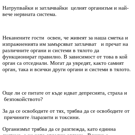
Натрупвайки и затлачвайки целият организъм и най-
вече нервната система.
Неканените гости освен, че живеят за наша сметка и
изпражненията им замърсяват затлачват и пречат на
различните органи и системи в тялото да
функционират правилно. В зависимост от това в кой
орган са отседнали. Могат да увредят, както самият
орган, така и всички други органи и системи в тялото.
Още ли се питате от къде идват депресията, страха и
безпокойството?
За да се освободите от тях, трябва да се освободите от
причините /паразити и токсини.
Организмът трябва да се разглежда, като единна