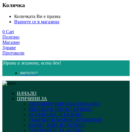
Количка
Количката Ви е празна
Върнете се в магазина
0
Cart
Полезно
Магазин
Здраве
Протоколи
Здрави и жизнени, всеки ден!
0887937677
НАЧАЛО
ПРИЧИНИ ЗА
АВТОИМУННИ ЗАБОЛЯВАНИЯ
ВИСОКО И НИСКО КРЪВНО
ПСОРИАЗИС И ЕКЗЕМА
ГЪБИЧКИ И КОЖНИ ПРОБЛЕМИ
КОЛИТ, ЯЗВА И ГАСТРИТ
ПРИЧИНИТЕ ЗА АСТМА