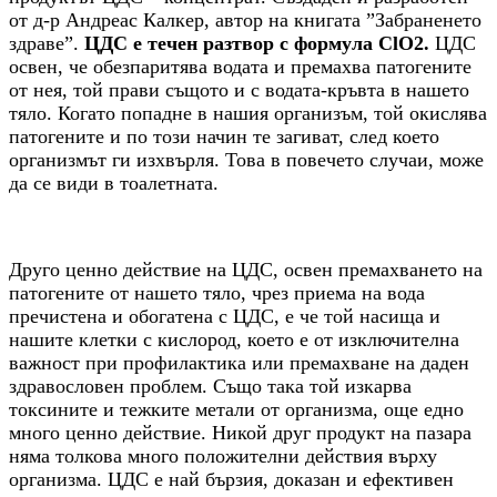
от д-р Андреас Калкер, автор на книгата ”Забраненето
здраве”.
ЦДС е течен разтвор с формула ClO2.
ЦДС
освен, че обезпаритява водата и премахва патогените
от нея, той прави същото и с водата-кръвта в нашето
тяло. Когато попадне в нашия организъм, той окислява
патогените и по този начин те загиват, след което
организмът ги изхвърля. Това в повечето случаи, може
да се види в тоалетната.
Друго ценно действие на ЦДС, освен премахването на
патогените от нашето тяло, чрез приема на вода
пречистена и обогатена с ЦДС, е че той насища и
нашите клетки с кислород, което е от изключителна
важност при профилактика или премахване на даден
здравословен проблем. Също така той изкарва
токсините и тежките метали от организма, още едно
много ценно действие. Никой друг продукт на пазара
няма толкова много положителни действия върху
организма. ЦДС е най бързия, доказан и ефективен