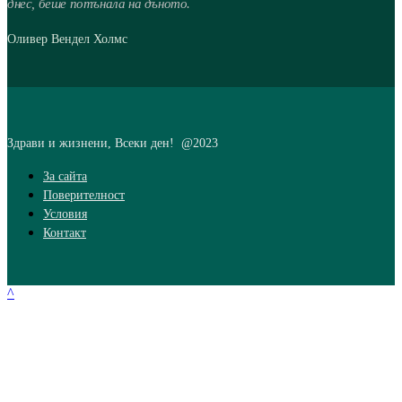
днес, беше потънала на дъното.
Оливер Вендел Холмс
Здрави и жизнени, Всеки ден! @2023
За сайта
Поверителност
Условия
Контакт
^