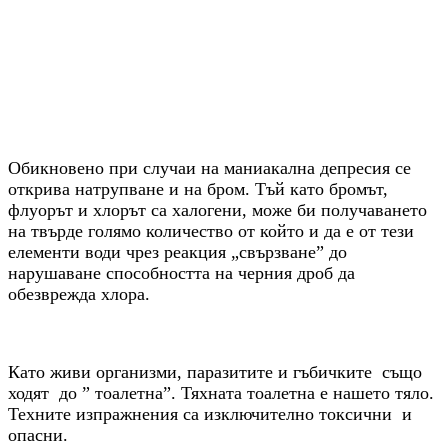
Обикновено при случаи на маниакална депресия се
открива натрупване и на бром. Тъй като бромът,
флуорът и хлорът са халогени, може би получаването
на твърде голямо количество от който и да е от тези
елементи води чрез реакция „свързване” до
нарушаване способността на черния дроб да
обезврежда хлора.
Като живи организми, паразитите и гъбичките също
ходят до ” тоалетна”. Тяхната тоалетна е нашето тяло.
Техните изпражнения са изключително токсични и
опасни.