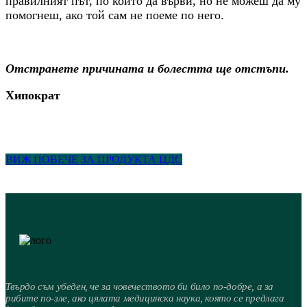
правилният път, по който да върви, но не можеш да му
помогнеш, ако той сам не поеме по него.
Отстранете причината и болестта ще отстъпи.
Хипократ
ВИЖ ПОВЕЧЕ ЗА ПРОДУКТА ЦДС
Твърдо съм убеден, че за човечеството би било по-добре, а за
рибите по-зле, ако цялата медицинска наука, която се предлага