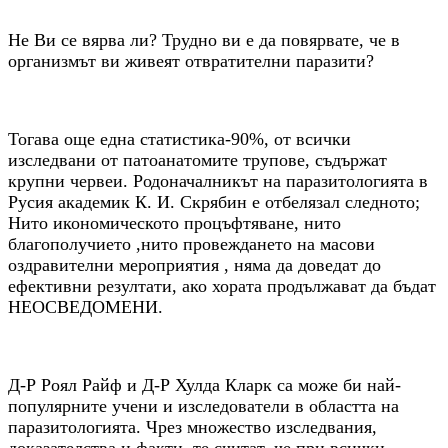
Не Ви се вярва ли? Трудно ви е да повярвате, че в
организмът ви живеят отвратителни паразити?
Тогава още една статистика-90%, от всички
изследвани от патоанатомите трупове, съдържат
крупни червеи. Родоначалникът на паразитологията в
Русия академик К. И. Скрябин е отбелязал следното;
Нито икономическото процъфтяване, нито
благополучието ,нито провеждането на масови
оздравителни мероприятия , няма да доведат до
ефективни резултати, ако хората продължават да бъдат
НЕОСВЕДОМЕНИ.
Д-Р Роял Райф и Д-Р Хулда Кларк са може би най-
популярните учени и изследователи в областта на
паразитологията. Чрез множество изследвания,
доказателства и факти, те считат, че при всички