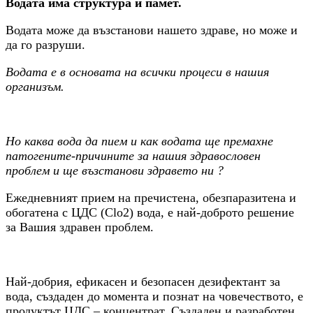
Водата има структура и памет.
Водата може да възстанови нашето здраве, но може и
да го разруши.
Водата е в основата на всички процеси в нашия
организъм.
Но каква вода да пием и как водата ще премахне
патогените-причините за нашия здравословен
проблем и ще възстанови здравето ни ?
Ежедневният прием на пречистена, обезпаразитена и
обогатена с ЦДС (Clo2) вода, е най-доброто решение
за Вашия здравен проблем.
Най-добрия, ефикасен и безопасен дезифектант за
вода, създаден до момента и познат на човечеството, е
продуктът ЦДС – концентрат. Създаден и разработен