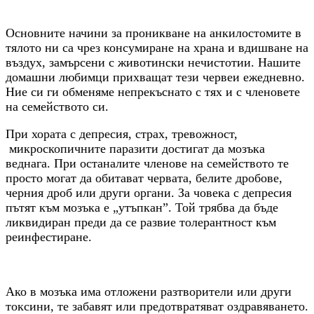
Основните начини за проникване на анкилостомите в
тялото ни са чрез консумиране на храна и вдишване на
въздух, замърсени с животински нечистотии. Нашите
домашни любимци прихващат тези червеи ежедневно.
Ние си ги обменяме непрекъснато с тях и с членовете
на семейството си.
При хората с депресия, страх, тревожност,
микроскопичните паразити достигат да мозъка
веднага. При останалите членове на семейството те
просто могат да обитават червата, белите дробове,
черния дроб или други органи. За човека с депресия
пътят към мозъка е „утъпкан”. Той трябва да бъде
ликвидиран преди да се развие толерантност към
реинфестиране.
Ако в мозъка има отложени разтворители или други
токсини, те забавят или предотвратяват оздравяването.