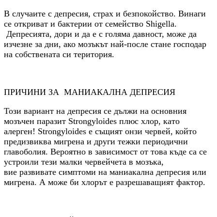
В случаите с депресия, страх и безпокойство. Винаги
се откриват и бактерии от семейство Shigella.
Депресията, дори и да е с голяма давност, може да
изчезне за дни, ако мозъкът най-после стане господар
на собствената си територия.
ПРИЧИНИ ЗА МАНИАКАЛНА ДЕПРЕСИЯ
Този вариант на депресия се дължи на основния
мозъчен паразит Strongyloides плюс хлор, като
алерген! Strongyloides е същият онзи червей, който
предизвиква мигрена и други тежки периодични
главоболия. Вероятно в зависимост от това къде са се
устроили тези малки червейчета в мозъка,
вие развивате симптоми на маниакална депресия или
мигрена. А може би хлорът е разрешаващият фактор.